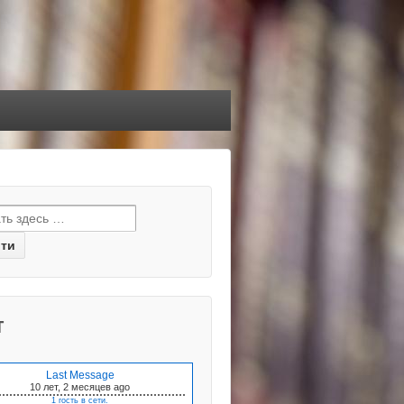
т
Last Message
10 лет, 2 месяцев
ago
1 гость в сети.