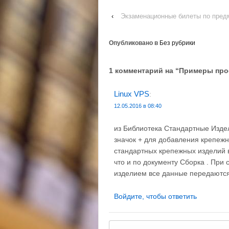
‹
Экзаменационные билеты по пред
Опубликовано в
Без рубрики
1 комментарий на “
Примеры прое
Linux VPS
:
12.05.2016 в 08:40
из Библиотека Стандартные Издел
значок + для добавления крепежн
стандартных крепежных изделий в
что и по документу Сборка . При
изделием все данные передаются
Войдите, чтобы ответить