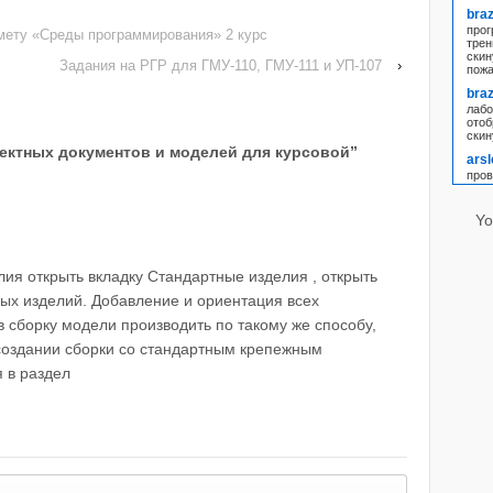
braz
прог
мету «Среды программирования» 2 курс
трен
скин
Задания на РГР для ГМУ-110, ГМУ-111 и УП-107
›
пож
braz
лабо
отоб
скин
ктных документов и моделей для курсовой
”
ars
пров
nas
скин
Yo
напи
Ver
Дель
ия открыть вкладку Стандартные изделия , открыть
в за
ых изделий. Добавление и ориентация всех
Vla
пунк
 сборку модели производить по такому же способу,
новы
техн
 создании сборки со стандартным крепежным
сраз
 в раздел
пожа
Ade
Пров
рабо
tur 
резу
sp_l