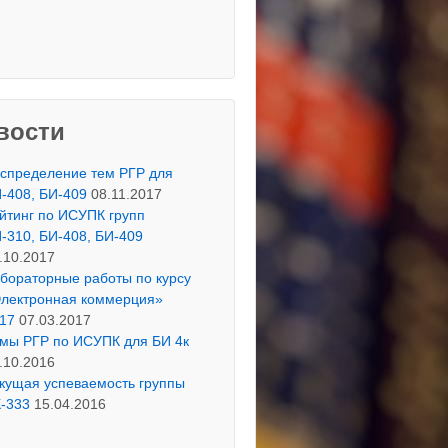
135 :
здравствуйте, хотелось бы
ть результаты 2 лабораторной работы.
linaYa :
Здравствуйте. Выбрала
ние по теме "Среды
раммирования " на курсовую(вместо
раторной работы). Файл прикрепила к
у заданию.
arr :
Здравствуйте! Не могу отправить
вости
овую , выдает ошибку "Не задан номер
си протокола."
:
Исправил
спределение тем РГР для
яева Юлия :
то есть У Беляевой -
-408, БИ-409
08.11.2017
тьянов и Махнаев, у Махнаева -
йтинг по ИСУПК групп
ева, Шадатьянов, у Шадатьянова -
ева, Махнаев. А у Сакаевой кто-то
-310, БИ-408, БИ-409
ой)
.10.2017
яева Юлия :
здравствуйте! В графе
ненты у Сакаевой стоят Беляева и
бораторные работы по курсу
аев, а мы у Шадатьянова) Исправьте,
лектронная коммерция»
луйста)
17
07.03.2017
11il :
Проверьте лабу пожалуйста.
мы РГР по ИСУПК для БИ 4к
yrova_Elina :
Здравствуйте,
рдите пожалуйста задание на
.10.2016
совую
кущая успеваемость группы
osha18 :
Здравствуйте, проверьте
-333
15.04.2016
луйста лабы.
lpower :
Здравствуйте,про верьте
луйста 4 лабораторную работу.