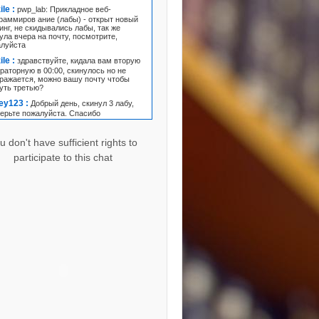
ile :
pwp_lab: Прикладное веб-
раммиров ание (лабы) - открыт новый
инг, не скидывались лабы, так же
ула вчера на почту, посмотрите,
алуйста
ile :
здравствуйте, кидала вам вторую
раторную в 00:00, скинулось но не
ражается, можно вашу почту чтобы
уть третью?
ley123 :
Добрый день, скинул 3 лабу,
ерьте пожалуйста. Спасибо
tyakas :
Здравствуйте!не могу
уть 2 и 3 лабу! 1 лабу отправляла -
u don't have sufficient rights to
сано, что все еще выполняется.
participate to this chat
aJoan :
Здравствуйте! Пашали и
мухаметова отправляли Вам 3 лабу, а
дании пишется, что лаба выполняется
dkuz :
Не могу скинуть 2 и 3 лабы, в
те задание все пропало, я открыл
й тренинг Основы интернет
ологий и в одной файле приерепляю
у две лаболаторки, проверьте
луйста!
lina335 :
Доброго времени суток!
ерьте пожалуйста 2 лабораторную
ту.Спасибо!
:
AdelinaYa, прикрепите файл с
льтатами работы к заданию для курса
ab